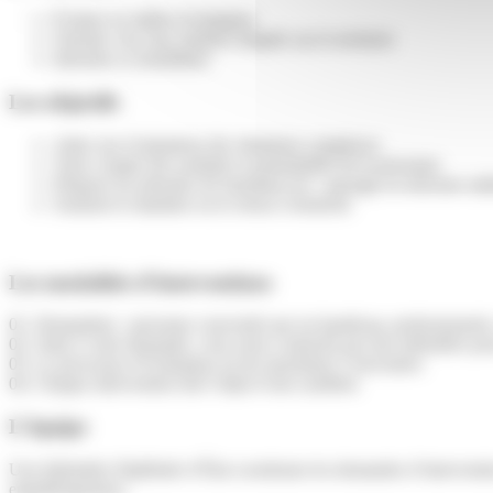
Évaluer en milieu écologique
Orienter vers une solution adaptée sur le territoire
Informer et sensibiliser
Les objectifs
Aider aux évaluations des situations complexes
Tenir compte des souhaits et potentialités de la personne
Préparer les périodes de transition (ex : passage en structure adu
Soutenir le maintien ou le retour à domicile
Les modalités d’interventions
01. Demandeur : personne concernée par un handicap, professionnels, 
02. Suite à votre demande, vous serez contactés par une infirmière p
03. Le processus d’évaluation est de maximum 5 rencontres
04. Chaque intervention fait l’objet d’une synthèse
L’équipe
Une Infirmière Diplômée d’État coordonne les demandes d’intervention
ergothérapeutes).