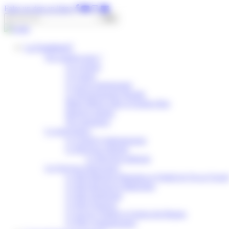
Panneau de gestion des cookies
Faire un don en ligne
Rechercher :
La Fondation
Qui sommes-nous ?
Les origines
Les statuts
Le projet institutionnel
Le Développement Durable
Musée Maison John et Eugénie Bost
Rapports annuels
Nos partenaires
La gouvernance
Le Conseil d’administration
La Direction générale
La Direction médicale
Les Services transversaux
Le Pôle Relations Humaines et Qualité de Vie au Travai
Le Pôle Ressources Matérielles
Le Pôle Numérique
Le Pôle Financier
Le Service Qualité et Gestion des Risques
Le Pôle Communication