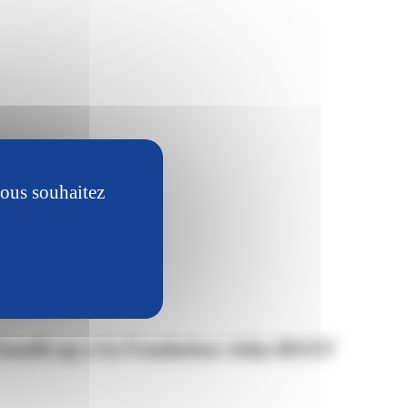
vous souhaitez
e handicap à la Fondation John BOST