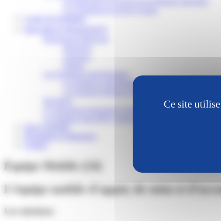
Les bénévoles et les amis de la Fondation John Bost
Les volontaires en service civique
Centre de formation
Innovation et Recherches
Recherche & Réflexion
Recherche
Colloques
Éthique
Les Fondations individualisées
La Fondation individualisée Recherche
La Fondation Philippe Sibieude
Baromètre
Ce site utili
Le Laboratoire Autonomie Communication
La fondation John BOST Suisse Recherche et Développement
Nous rejoindre
Demandes d’admission
Contact
Équipe Mobile (24)
L’équipe mobile d’appui, de soins et d’a
Les missions