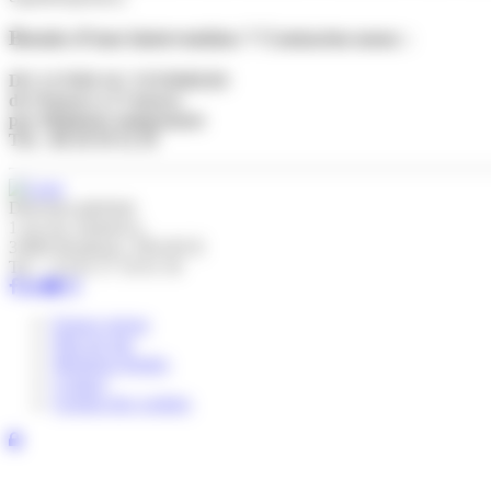
Besoin d’une intervention ? Contactez-nous :
DU LUNDI AU VENDREDI
de 9 heures à 17 heures
par téléphone uniquement
Tél. : 06 20 39 32 29
Direction générale
1 rue du commerce,
33800 Bordeaux, FRANCE
Tel : +33 05 37 10 01 50
Espace presse
Plan du site
Mentions légales
Contact
Gestion des cookies