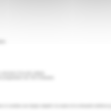
lte)
structures d’accueil, aidants
our programmer une 1ère évaluation
 et constitue une équipe adaptée à la nature de la demande (médecin ps