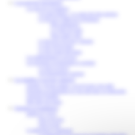
L’accueil des personnes
Les sites de la Fondation
Les pages bleues – Le carnet des liens internes
Le Site de la Vallée de la Dordogne
Pôle ambulatoire
Le Centre de santé
Nous rendre visite
Le Site de la Clé pour l’autisme
Le Site Val de Seine
Le Site Grand Sud-Ouest
Les établissements et services
Les personnes accompagnées et soignées
La mise en œuvre
Accompagnement spirituel
Les familles et proches aidants
Familles, Proches aidants, on est là pour vous aider
Personnes accompagnées on vous aide dans vos démarches
Questions Familles
Bien dans mes droits
Soutenir la Fondation
DONS ET LEGS
Don et les legs
Faire un don
Le bénévolat et volontariat