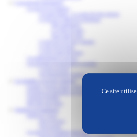
L’accueil des personnes
Les sites de la Fondation
Les pages bleues – Le carnet des liens internes
Le Site de la Vallée de la Dordogne
Pôle ambulatoire
Le Centre de santé
Nous rendre visite
Le Site de la Clé pour l’autisme
Le Site Val de Seine
Le Site Grand Sud-Ouest
Les établissements et services
Les personnes accompagnées et soignées
La mise en œuvre
Accompagnement spirituel
Les familles et proches aidants
Familles, Proches aidants, on est là pour vous aider
Ce site utili
Personnes accompagnées on vous aide dans vos démarches
Questions Familles
Bien dans mes droits
Soutenir la Fondation
DONS ET LEGS
Don et les legs
Faire un don
Les amis de la Fondation John Bost