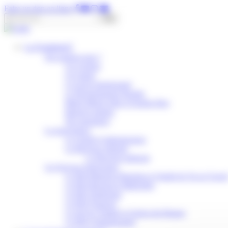
Panneau de gestion des cookies
Faire un don en ligne
Rechercher :
La Fondation
Qui sommes-nous ?
Les origines
Les statuts
Le projet institutionnel
Le Développement Durable
Musée Maison John et Eugénie Bost
Rapports annuels
Nos partenaires
La gouvernance
Le Conseil d’administration
La Direction générale
La Direction médicale
Les Services transversaux
Le Pôle Relations Humaines et Qualité de Vie au Travai
Le Pôle Ressources Matérielles
Le Pôle Numérique
Le Pôle Financier
Le Service Qualité et Gestion des Risques
Le Pôle Communication