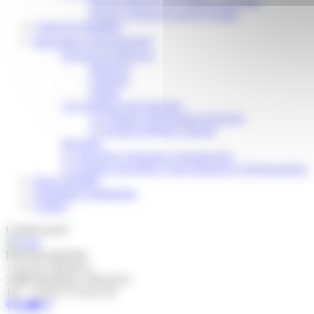
Devenir bénévole à la Fondation John Bost
Devenir volontaire en service civique
Centre de formation
Innovation et Recherches
Recherche & Réflexion
Recherche
Colloques
Éthique
Les Fondations individualisées
La Fondation individualisée Recherche
La Fondation Philippe Sibieude
Baromètre
Le Laboratoire Autonomie Communication
La fondation John BOST Suisse Recherche et Développement
Nous rejoindre
Demandes d’admission
Contact
Contenu privé
Direction générale
1 rue du commerce,
33800 Bordeaux, FRANCE
Tel : +33 05 37 10 01 50