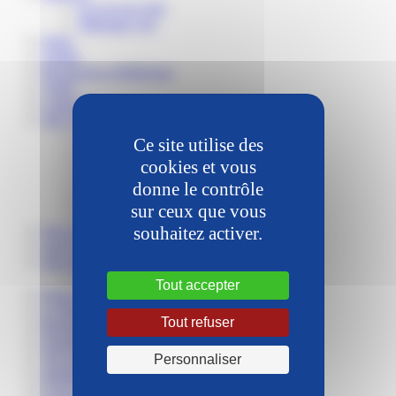
Les Foyers (64)
Tibériade (24)
segur
Atelier
Recherche et Réflexion
Vidéo
Camp été
Site Val de Seine (76-78-95)
La Porte Ouverte (95)
Ce site utilise des
Samsah 95
cookies et vous
Magdala (76)
Sarepta (76)
donne le contrôle
Béthanie (95)
sur ceux que vous
Troas (78)
souhaitez activer.
Don du sang
sport adapté
Site de la Vallée de la Dordogne (24 – 33)
Bourg d'Abren (24)
Tout accepter
Etxea (64)
Le Refuge
Tout refuser
Recherche
Journées John Bost
Vie spirituelle
Personnaliser
trimestriel
Lou Camin (82)