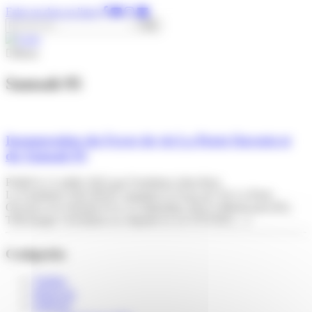
Panneau de gestion des cookies
Faire un don en ligne
Rechercher :
Menu
Samsah 95
Inauguration du Foyer de vie La Porte Ouverte et
du Samsah 95
Publié le 11 juillet 2022 par Fondation John Bost
La Fondation John BOST inaugure le Foyer de Vie La Porte
Ouverte et le Samsah 95 le 23 septembre 2022 à Menucourt (95).
Télécharger l’invitation en cliquant ici LE FOYER […]
Catégories
Théâtre
Bénévole
EHPAD