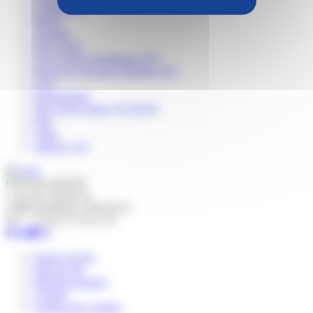
Conférence
Musée
Autisme
Non classé
Foyer Anne-Dominique (87)
Site de la Clé pour l'autisme (95)
Ce.F
Inauguration
Site Val de Seine (76-78-95)
Fête
Vente
Talence (33)
Direction générale
1 rue du commerce,
33800 Bordeaux, FRANCE
Tel : +33 05 37 10 01 50
Espace presse
Plan du site
Mentions légales
Contact
Gestion des cookies