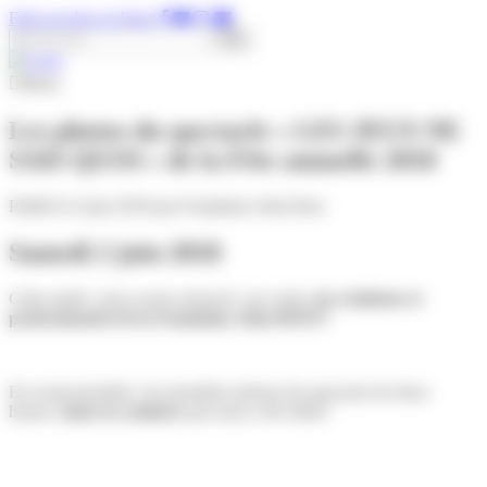
Panneau de gestion des cookies
Faire un don en ligne
Rechercher :
Menu
Les photos du spectacle « LES JEUX NE
SAIS QUOI » de la Fête annuelle 2018
Publié le 6 juin 2018 par Fondation John Bost
Samedi 2 juin 2018
Cette année, nous avons retrouvé, sur scène,
les résidents et
professionnels de la Fondation John BOST!
En avant-première, les premières photos du spectacle de deux
heures,
haut en couleurs
qui nous a été offert!