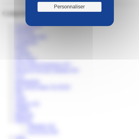
Personnaliser
Catégories
Vie spirituelle
trimestriel
Lou Camin (82)
Conférence
Musée
Autisme
Non classé
Foyer Anne-Dominique (87)
Site de la Clé pour l'autisme (95)
Ce.F
Inauguration
Site Val de Seine (76-78-95)
Fête
Vente
Talence (33)
Théâtre
Bénévole
EHPAD
Tibériade (24)
Les Foyers (64)
segur