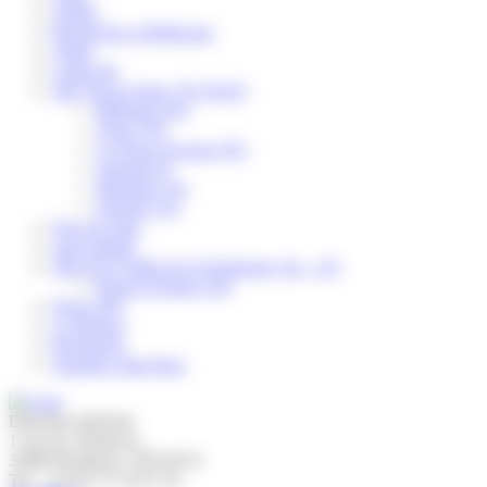
Atelier
Recherche et Réflexion
Vidéo
Camp été
Site Val de Seine (76-78-95)
Béthanie (95)
Troas (78)
La Porte Ouverte (95)
Samsah 95
Magdala (76)
Sarepta (76)
Don du sang
sport adapté
Site de la Vallée de la Dordogne (24 – 33)
Bourg d'Abren (24)
Etxea (64)
Le Refuge
Recherche
Journées John Bost
Direction générale
1 rue du commerce,
33800 Bordeaux, FRANCE
Tel : +33 05 37 10 01 50