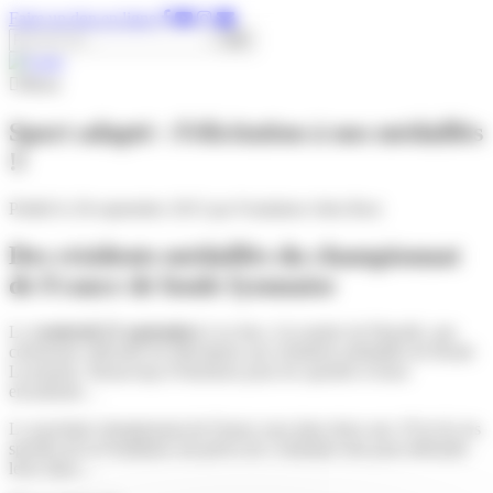
Panneau de gestion des cookies
Faire un don en ligne
Rechercher :
Menu
Sport adapté : Félicitation à nos médaillés
!!
Publié le 28 septembre 2015 par Fondation John Bost
Des résidents médaillés du championnat
de France de boule lyonnaise
Le
vendredi 25 septembre
à eu lieu, à la mairie de Pineulh, une
cérémonie officielle de félicitation aux résidents médaillés de Boule
Lyonnaise. Beaucoup d’émotions pour les sportifs et leurs
encadrants…
Le prochain championnat de France sera dans deux ans. D’ici là, les
sportifs de la Fondation ont prévu de s’entrainer dur pour défendre
leurs titres…