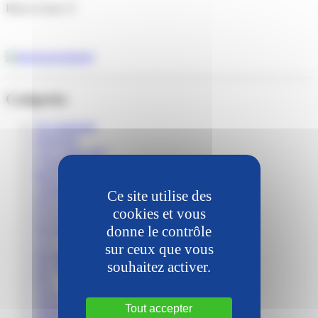
Bravo à tous !!!
Catégories
Vie spirituelle
trimestriel
Lou Camin (82)
Conférence
Musée
Autisme
Ce site utilise des
Non classé
cookies et vous
Foyer Anne-Dominique (87)
donne le contrôle
Site de la Clé pour l'autisme (95)
Ce.F
sur ceux que vous
Inauguration
souhaitez activer.
Site Val de Seine (76-78-95)
Fête
Vente
Talence (33)
Tout accepter