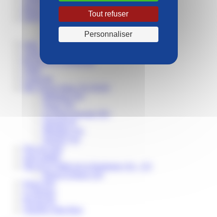
Théâtre
Bénévole
Tout refuser
EHPAD
Tibériade (24)
Personnaliser
Les Foyers (64)
segur
Atelier
Recherche et Réflexion
Vidéo
Camp été
Site Val de Seine (76-78-95)
Béthanie (95)
Troas (78)
La Porte Ouverte (95)
Samsah 95
Magdala (76)
Sarepta (76)
Don du sang
sport adapté
Site de la Vallée de la Dordogne (24 – 33)
Bourg d'Abren (24)
Etxea (64)
Le Refuge
Recherche
Journées John Bost